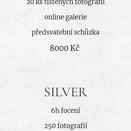
20 ks tištěných fotografií
online galerie
předsvatební schůzka
8000 Kč
SILVER
6h focení
250 fotografií