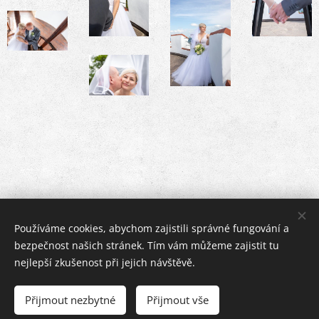
Používáme cookies, abychom zajistili správné fungování a
bezpečnost našich stránek. Tím vám můžeme zajistit tu
nejlepší zkušenost při jejich návštěvě.
Jitka Sodomka Janečková, České Budějovice a okolí
Přijmout nezbytné
Přijmout vše
Vytvořeno službou
Webnode
Cookies