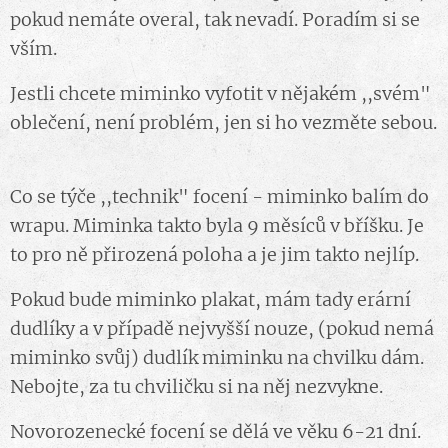
pokud nemáte overal, tak nevadí. Poradím si se
vším.
Jestli chcete miminko vyfotit v nějakém ,,svém"
oblečení, není problém, jen si ho vezměte sebou.
🙃
Co se týče ,,technik" focení - miminko balím do
wrapu. Miminka takto byla 9 měsíců v bříšku. Je
to pro ně přirozená poloha a je jim takto nejlíp.
Pokud bude miminko plakat, mám tady erární
dudlíky a v případě nejvyšší nouze, (pokud nemá
miminko svůj) dudlík miminku na chvilku dám.
Nebojte, za tu chviličku si na něj nezvykne.
Novorozenecké focení se dělá ve věku 6-21 dní.