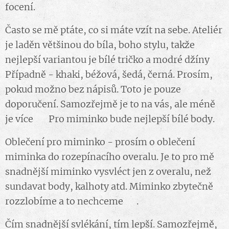
focení.
Často se mě ptáte, co si máte vzít na sebe. Ateliér
je laděn většinou do bíla, boho stylu, takže
nejlepší variantou je bílé tričko a modré džíny ☺️
Případně - khaki, béžová, šedá, černá. Prosím,
pokud možno bez nápisů. Toto je pouze
doporučení. Samozřejmě je to na vás, ale méně
je více ☺️ Pro miminko bude nejlepší bílé body.
Oblečení pro miminko - prosím o oblečení
miminka do rozepínacího overalu. Je to pro mě
snadnější miminko vysvléct jen z overalu, než
sundavat body, kalhoty atd. Miminko zbytečně
rozzlobíme a to nechceme 😁.
Čím snadnější svlékání, tím lepší. Samozřejmě,