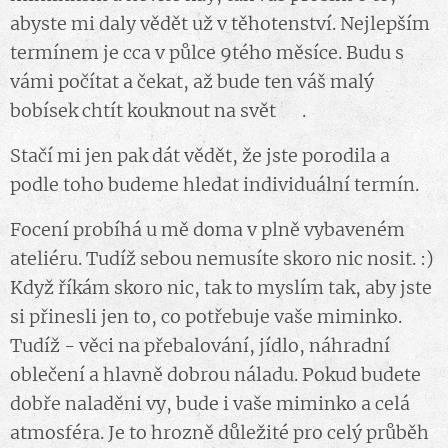
abyste mi daly vědět už v těhotenství. Nejlepším
termínem je cca v půlce 9tého měsíce. Budu s
vámi počítat a čekat, až bude ten váš malý
bobísek chtít kouknout na svět 🥰.
Stačí mi jen pak dát vědět, že jste porodila a
podle toho budeme hledat individuální termín.
Focení probíhá u mě doma v plně vybaveném
ateliéru. Tudíž sebou nemusíte skoro nic nosit. :)
Když říkám skoro nic, tak to myslím tak, aby jste
si přinesli jen to, co potřebuje vaše miminko.
Tudíž - věci na přebalování, jídlo, náhradní
oblečení a hlavně dobrou náladu. Pokud budete
dobře naladěni vy, bude i vaše miminko a celá
atmosféra. Je to hrozně důležité pro celý průběh