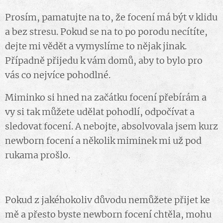
Prosím, pamatujte na to, že focení má být v klidu
a bez stresu. Pokud se na to po porodu necítíte,
dejte mi vědět a vymyslíme to nějak jinak.
Případně přijedu k vám domů, aby to bylo pro
vás co nejvíce pohodlné.
Miminko si hned na začátku focení přebírám a
vy si tak můžete udělat pohodlí, odpočívat a
sledovat focení. A nebojte, absolvovala jsem kurz
newborn focení a několik miminek mi už pod
rukama prošlo. 🙂
Pokud z jakéhokoliv důvodu nemůžete přijet ke
mě a přesto byste newborn focení chtěla, mohu