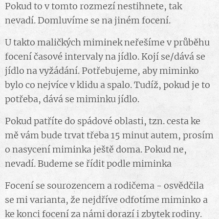
Pokud to v tomto rozmezí nestihnete, tak
nevadí. Domluvíme se na jiném focení.
U takto maličkých miminek neřešíme v průběhu
focení časové intervaly na jídlo. Kojí se/dává se
jídlo na vyžádání. Potřebujeme, aby miminko
bylo co nejvíce v klidu a spalo. Tudíž, pokud je to
potřeba, dává se miminku jídlo.
Pokud patříte do spádové oblasti, tzn. cesta ke
mě vám bude trvat třeba 15 minut autem, prosím
o nasycení miminka ještě doma. Pokud ne,
nevadí. Budeme se řídit podle miminka 🤍
Focení se sourozencem a rodičema - osvědčila
se mi varianta, že nejdříve odfotíme miminko a
ke konci focení za námi dorazí i zbytek rodiny.